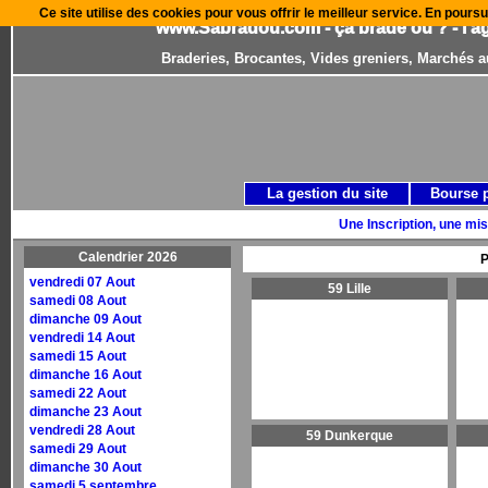
Ce site utilise des cookies pour vous offrir le meilleur service. En poursu
www.Sabradou.com - ça brade où ? - l'a
Braderies, Brocantes, Vides greniers, Marchés a
La gestion du site
Bourse 
Une Inscription, une mis
Calendrier 2026
P
vendredi 07 Aout
59 Lille
samedi 08 Aout
dimanche 09 Aout
vendredi 14 Aout
samedi 15 Aout
dimanche 16 Aout
samedi 22 Aout
dimanche 23 Aout
vendredi 28 Aout
59 Dunkerque
samedi 29 Aout
dimanche 30 Aout
samedi 5 septembre