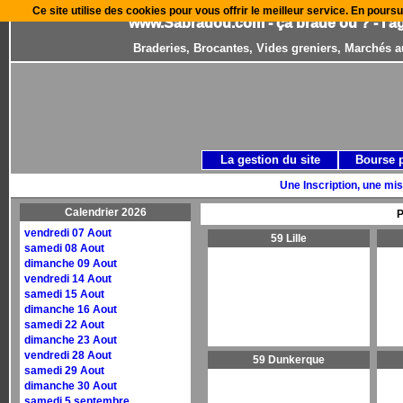
Ce site utilise des cookies pour vous offrir le meilleur service. En poursu
www.Sabradou.com - ça brade où ? - l'a
Braderies, Brocantes, Vides greniers, Marchés a
La gestion du site
Bourse 
Une Inscription, une mis
Calendrier 2026
P
vendredi 07 Aout
59 Lille
samedi 08 Aout
dimanche 09 Aout
vendredi 14 Aout
samedi 15 Aout
dimanche 16 Aout
samedi 22 Aout
dimanche 23 Aout
vendredi 28 Aout
59 Dunkerque
samedi 29 Aout
dimanche 30 Aout
samedi 5 septembre