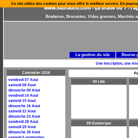
Ce site utilise des cookies pour vous offrir le meilleur service. En poursu
www.Sabradou.com - ça brade où ? - l'a
Braderies, Brocantes, Vides greniers, Marchés a
La gestion du site
Bourse 
Une Inscription, une mis
Calendrier 2026
Pa
vendredi 07 Aout
59 Lille
samedi 08 Aout
dimanche 09 Aout
vendredi 14 Aout
samedi 15 Aout
dimanche 16 Aout
samedi 22 Aout
dimanche 23 Aout
vendredi 28 Aout
59 Dunkerque
samedi 29 Aout
dimanche 30 Aout
samedi 5 septembre