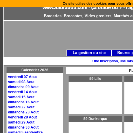
Ce site utilise des cookies pour vous offri
www.Sabradou.com - ça brade où ? - l'a
Braderies, Brocantes, Vides greniers, Marchés a
La gestion du site
Bourse 
Une Inscription, une mis
Calendrier 2026
Pa
vendredi 07 Aout
59 Lille
samedi 08 Aout
dimanche 09 Aout
vendredi 14 Aout
samedi 15 Aout
dimanche 16 Aout
samedi 22 Aout
dimanche 23 Aout
vendredi 28 Aout
59 Dunkerque
samedi 29 Aout
dimanche 30 Aout
samedi 5 septembre