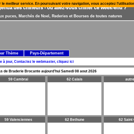
r le meilleur service. En poursuivant votre navigation, vous acceptez l’utilisati
genda des chineurs - où allez-vous chiner ce week-end ?
ux puces, Marchés de Noel, Rederies et Bourses de toutes natures
par Thème
Pays-Département
e à jour, Contactez le webmaster, cliquez ici
s de Braderie Brocante aujourd'hui
Samedi 08 aout 2026
59 Cambrai
62 Calais
autr
59 Valenciennes
62 Bethune
62 Saint