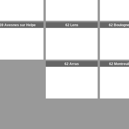
59 Avesnes sur Helpe
62 Lens
62 Boulogne
62 Arras
62 Montreui