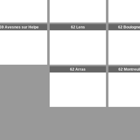
59 Avesnes sur Helpe
62 Lens
62 Boulogne
62 Arras
62 Montreui