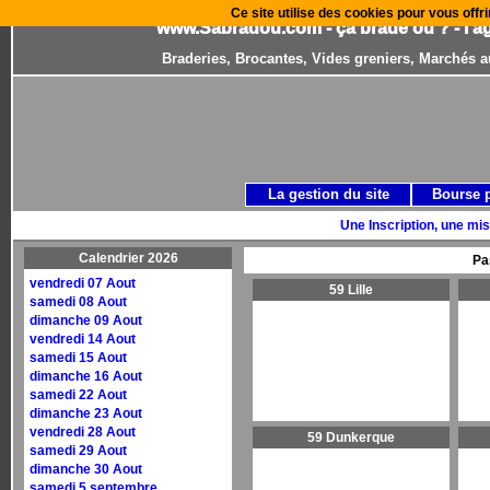
Ce site utilise des cookies pour vous offri
www.Sabradou.com - ça brade où ? - l'a
Braderies, Brocantes, Vides greniers, Marchés a
La gestion du site
Bourse 
Une Inscription, une mis
Calendrier 2026
Pa
vendredi 07 Aout
59 Lille
samedi 08 Aout
dimanche 09 Aout
vendredi 14 Aout
samedi 15 Aout
dimanche 16 Aout
samedi 22 Aout
dimanche 23 Aout
vendredi 28 Aout
59 Dunkerque
samedi 29 Aout
dimanche 30 Aout
samedi 5 septembre