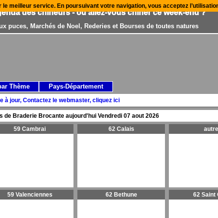
r le meilleur service. En poursuivant votre navigation, vous acceptez l’utilisati
genda des chineurs - où allez-vous chiner ce week-end ?
ux puces, Marchés de Noel, Rederies et Bourses de toutes natures
par Thème
Pays-Département
e à jour, Contactez le webmaster, cliquez ici
s de Braderie Brocante aujourd'hui
Vendredi 07 aout 2026
59 Cambrai
62 Calais
autr
59 Valenciennes
62 Bethune
62 Saint