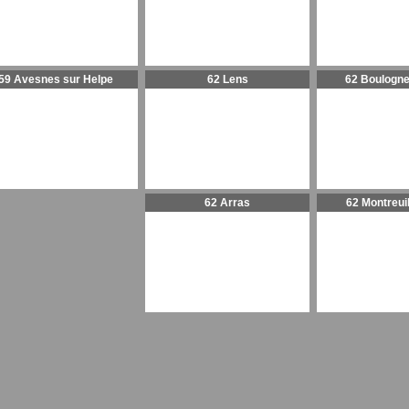
59 Avesnes sur Helpe
62 Lens
62 Boulogne
62 Arras
62 Montreui