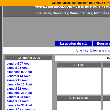
Ce site utilise des cookies pour vous offri
www.Sabradou.com - ça brade où ? - l'a
Braderies, Brocantes, Vides greniers, Marchés a
La gestion du site
Bourse 
Une Inscription, une mis
Calendrier 2026
Pa
vendredi 07 Aout
59 Lille
samedi 08 Aout
dimanche 09 Aout
vendredi 14 Aout
samedi 15 Aout
dimanche 16 Aout
samedi 22 Aout
dimanche 23 Aout
vendredi 28 Aout
59 Dunkerque
samedi 29 Aout
dimanche 30 Aout
samedi 5 septembre