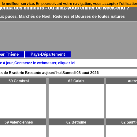
r le meilleur service. En poursuivant votre navigation, vous acceptez l’utilisati
genda des chineurs - où allez-vous chiner ce week-end ?
ux puces, Marchés de Noel, Rederies et Bourses de toutes natures
par Thème
Pays-Département
e à jour, Contactez le webmaster, cliquez ici
s de Braderie Brocante aujourd'hui
Samedi 08 aout 2026
59 Cambrai
62 Calais
autr
59 Valenciennes
62 Bethune
62 Saint