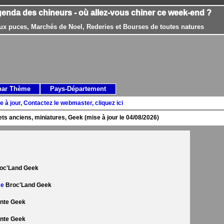
genda des chineurs - où allez-vous chiner ce week-end ?
ux puces, Marchés de Noel, Rederies et Bourses de toutes natures
par Thème
Pays-Département
e à jour, Contactez le webmaster, cliquez ici
ts anciens, miniatures, Geek (mise à jour le 04/08/2026)
oc'Land Geek
se
Broc'Land Geek
nte Geek
nte Geek