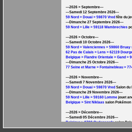
---2026 > Septembre---
---Samedi 12 Septembre 2026---
59 Nord > Douai > 59870 Vred
fête du je
---Dimanche 27 Septembre 2026---
59 Nord > Lille > 59118 Wambrechies
po
---2026 > Octobre---
---Samedi 10 Octobre 2026---
59 Nord > Valenciennes > 59860 Bruay 
62 Pas de Calais > Lens > 62119 Dourg
Belgique > Flandre Orientale > Gand >
---Dimanche 25 Octobre 2026---
77 Seine et Marne > Fontainebleau > 7
---2026 > Novembre---
---Samedi 7 Novembre 2026---
59 Nord > Douai > 59870 Vred
Salon du 
---Dimanche 29 Novembre 2026---
59 Nord > Lille > 59160 Lomme
jouet an
Belgique > Sint Niklaas
salon Pokémon
---2026 > Décembre---
---Samedi 05 Décembre 2026---
Belgique > 9700 Oudenaarde
salon Po
---Dimanche 20 Décembre 2026---