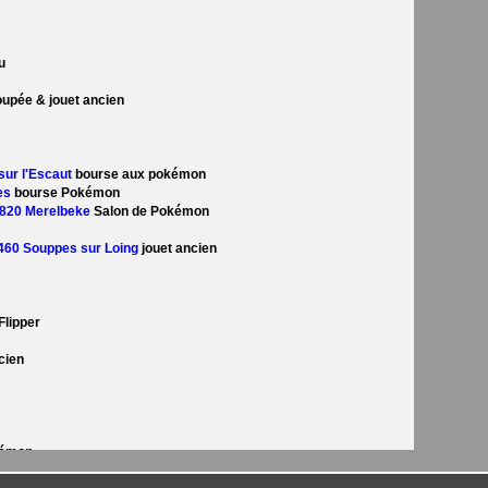
u
upée & jouet ancien
sur l'Escaut
bourse aux pokémon
es
bourse Pokémon
 9820 Merelbeke
Salon de Pokémon
7460 Souppes sur Loing
jouet ancien
Flipper
cien
kémon