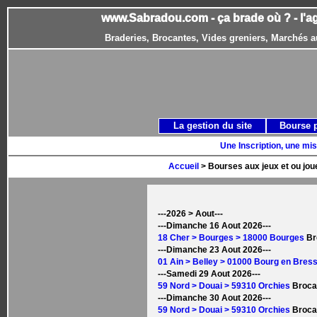
www.Sabradou.com - ça brade où ? - l'a
Braderies, Brocantes, Vides greniers, Marchés a
La gestion du site
Bourse 
Une Inscription, une mis
Accueil
> Bourses aux jeux et ou joue
---2026 > Aout---
---Dimanche 16 Aout 2026---
18 Cher > Bourges > 18000 Bourges
Br
---Dimanche 23 Aout 2026---
01 Ain > Belley > 01000 Bourg en Bres
---Samedi 29 Aout 2026---
59 Nord > Douai > 59310 Orchies
Broca
---Dimanche 30 Aout 2026---
59 Nord > Douai > 59310 Orchies
Broca