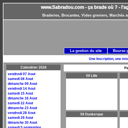
www.Sabradou.com - ça brade où ? - l'a
Braderies, Brocantes, Vides greniers, Marchés a
La gestion du site
Bourse 
Une Inscription, une mis
Calendrier 2026
Pa
vendredi 07 Aout
59 Lille
samedi 08 Aout
dimanche 09 Aout
vendredi 14 Aout
samedi 15 Aout
dimanche 16 Aout
samedi 22 Aout
dimanche 23 Aout
vendredi 28 Aout
59 Dunkerque
samedi 29 Aout
dimanche 30 Aout
samedi 5 septembre