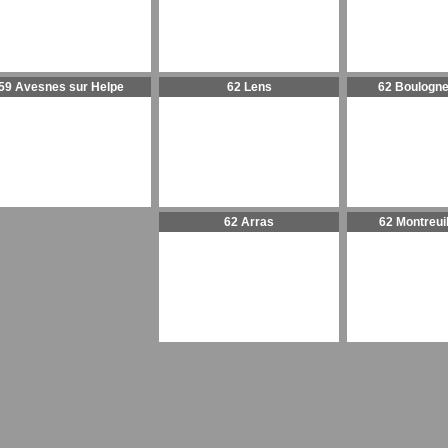
59 Avesnes sur Helpe
62 Lens
62 Boulogne
62 Arras
62 Montreui