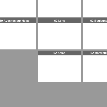
59 Avesnes sur Helpe
62 Lens
62 Boulogne
62 Arras
62 Montreui