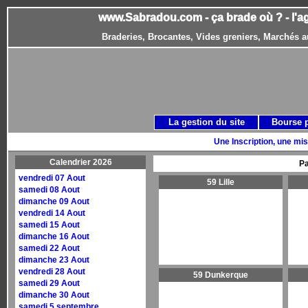
www.Sabradou.com - ça brade où ? - l'a
Braderies, Brocantes, Vides greniers, Marchés a
La gestion du site
Bourse 
Une Inscription, une mis
Calendrier 2026
Pa
vendredi 07 Aout
59 Lille
samedi 08 Aout
dimanche 09 Aout
vendredi 14 Aout
samedi 15 Aout
dimanche 16 Aout
samedi 22 Aout
dimanche 23 Aout
vendredi 28 Aout
59 Dunkerque
samedi 29 Aout
dimanche 30 Aout
samedi 5 septembre