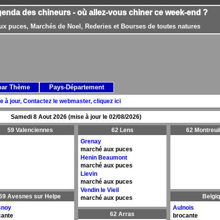
genda des chineurs - où allez-vous chiner ce week-end ?
ux puces, Marchés de Noel, Rederies et Bourses de toutes natures
par Thème
Pays-Département
e à jour, Contactez le webmaster, cliquez ici
Samedi 8 Aout 2026 (mise à jour le 02/08/2026)
59 Valenciennes
62 Lens
62 Montreui
Grenay
marché aux puces
Henin Beaumont
marché aux puces
Lievin
marché aux puces
Vendin le Vieil
59 Avesnes sur Helpe
Belgi
marché aux puces
snoy
Aulnois
62 Arras
cante
brocante