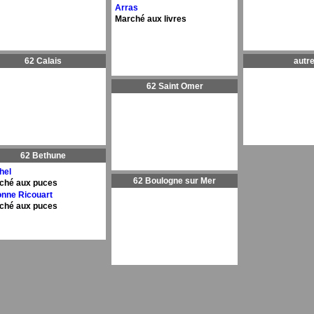
Arras
Marché aux livres
62 Calais
autr
62 Saint Omer
62 Bethune
hel
62 Boulogne sur Mer
ché aux puces
onne Ricouart
ché aux puces