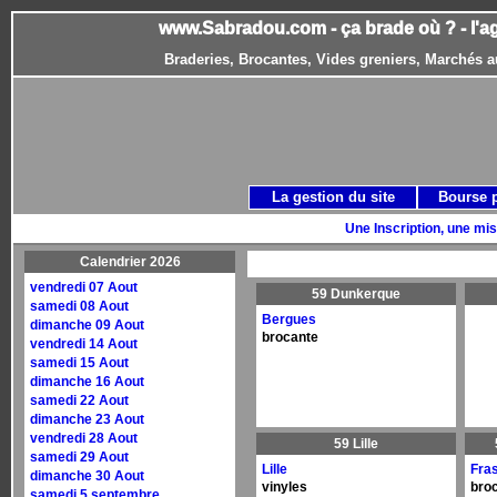
www.Sabradou.com - ça brade où ? - l'a
Braderies, Brocantes, Vides greniers, Marchés a
La gestion du site
Bourse 
Une Inscription, une mis
Calendrier 2026
vendredi 07 Aout
59 Dunkerque
samedi 08 Aout
Bergues
dimanche 09 Aout
brocante
vendredi 14 Aout
samedi 15 Aout
dimanche 16 Aout
samedi 22 Aout
dimanche 23 Aout
vendredi 28 Aout
59 Lille
samedi 29 Aout
Lille
Fra
dimanche 30 Aout
vinyles
bro
samedi 5 septembre