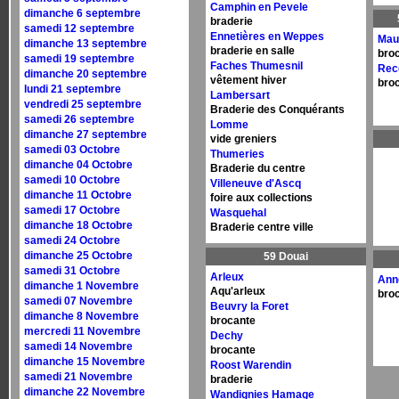
Camphin en Pevele
dimanche 6 septembre
braderie
samedi 12 septembre
Ennetières en Weppes
Mau
dimanche 13 septembre
braderie en salle
bro
samedi 19 septembre
Faches Thumesnil
Rec
dimanche 20 septembre
vêtement hiver
bro
lundi 21 septembre
Lambersart
vendredi 25 septembre
Braderie des Conquérants
samedi 26 septembre
Lomme
dimanche 27 septembre
vide greniers
samedi 03 Octobre
Thumeries
dimanche 04 Octobre
Braderie du centre
samedi 10 Octobre
Villeneuve d'Ascq
dimanche 11 Octobre
foire aux collections
samedi 17 Octobre
Wasquehal
dimanche 18 Octobre
Braderie centre ville
samedi 24 Octobre
dimanche 25 Octobre
59 Douai
samedi 31 Octobre
Arleux
Ann
dimanche 1 Novembre
Aqu'arleux
bro
samedi 07 Novembre
Beuvry la Foret
dimanche 8 Novembre
brocante
mercredi 11 Novembre
Dechy
samedi 14 Novembre
brocante
dimanche 15 Novembre
Roost Warendin
samedi 21 Novembre
braderie
dimanche 22 Novembre
Wandignies Hamage