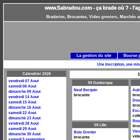
www.Sabradou.com - ça brade où ? - l'a
Braderies, Brocantes, Vides greniers, Marchés a
La gestion du site
Bourse 
Une Inscription, une mis
Calendrier 2026
D
vendredi 07 Aout
59 Dunkerque
samedi 08 Aout
Neuf Berquin
Auln
dimanche 09 Aout
brocante
bro
vendredi 14 Aout
Dou
samedi 15 Aout
bro
dimanche 16 Aout
Esc
samedi 22 Aout
coll
dimanche 23 Aout
Rou
vendredi 28 Aout
59 Lille
bro
samedi 29 Aout
Vie
Bois Grenier
dimanche 30 Aout
vide
brocante
samedi 5 septembre