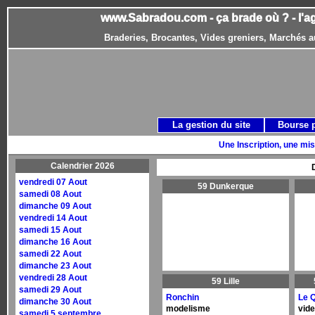
www.Sabradou.com - ça brade où ? - l'a
Braderies, Brocantes, Vides greniers, Marchés a
La gestion du site
Bourse 
Une Inscription, une mis
Calendrier 2026
vendredi 07 Aout
59 Dunkerque
samedi 08 Aout
dimanche 09 Aout
vendredi 14 Aout
samedi 15 Aout
dimanche 16 Aout
samedi 22 Aout
dimanche 23 Aout
vendredi 28 Aout
59 Lille
samedi 29 Aout
Ronchin
Le 
dimanche 30 Aout
modelisme
vide
samedi 5 septembre