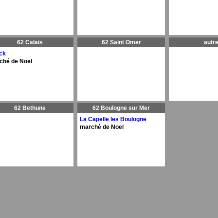
62 Calais
62 Saint Omer
autr
ck
ché de Noel
62 Bethune
62 Boulogne sur Mer
La Capelle les Boulogne
marché de Noel