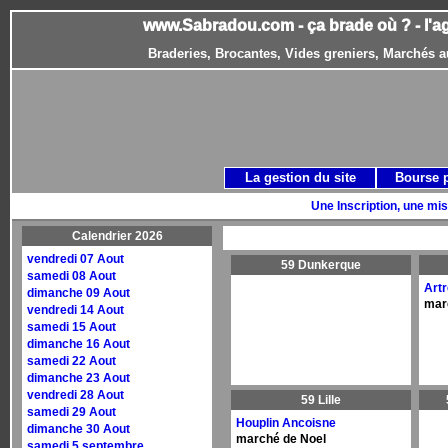
www.Sabradou.com - ça brade où ? - l'a
Braderies, Brocantes, Vides greniers, Marchés a
La gestion du site
Bourse 
Une Inscription, une mis
Calendrier 2026
vendredi 07 Aout
59 Dunkerque
samedi 08 Aout
Art
dimanche 09 Aout
mar
vendredi 14 Aout
samedi 15 Aout
dimanche 16 Aout
samedi 22 Aout
dimanche 23 Aout
vendredi 28 Aout
59 Lille
samedi 29 Aout
Houplin Ancoisne
dimanche 30 Aout
marché de Noel
samedi 5 septembre