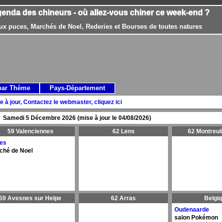
genda des chineurs - où allez-vous chiner ce week-end ?
ux puces, Marchés de Noel, Rederies et Bourses de toutes natures
par Thème
Pays-Département
e à jour, Contactez le webmaster, cliquez ici
Samedi 5 Décembre 2026 (mise à jour le 04/08/2026)
59 Valenciennes
62 Lens
62 Montreui
res
ché de Noel
59 Avesnes sur Helpe
62 Arras
Belgi
Oudenaarde
salon Pokémon